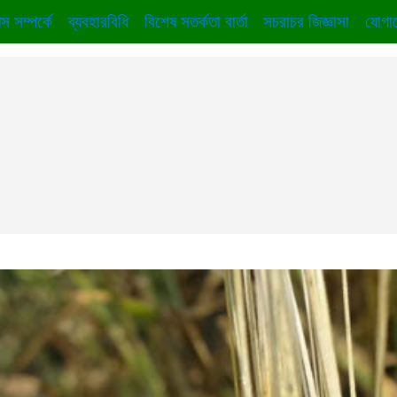
স সম্পর্কে
ব্যবহারবিধি
বিশেষ সতর্কতা বার্তা
সচরাচর জিজ্ঞাসা
যোগা