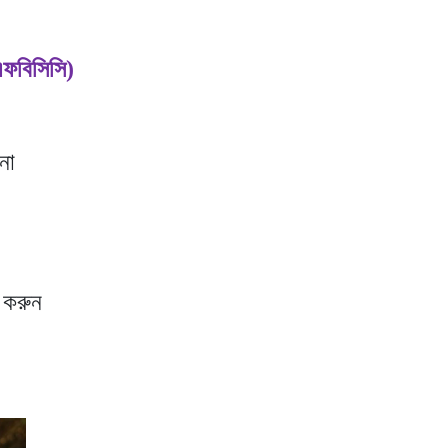
ফবিসিসি)
না
স করুন