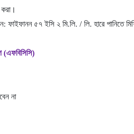
 করা।
মন: ফাইফানন ৫৭ ইসি ২ মি.লি. / লি. হারে পানিতে মি
গ (এফবিসিসি)
বেন না