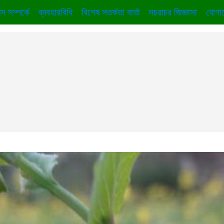
স সম্পর্কে
ব্যবহারবিধি
বিশেষ সতর্কতা বার্তা
সচরাচর জিজ্ঞাসা
যোগা