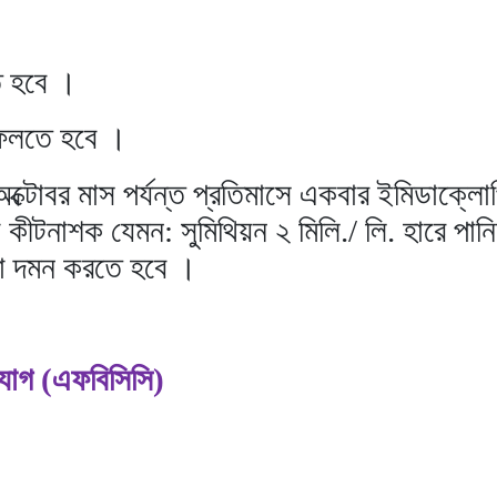
তে হবে ।
ফেলতে হবে ।
ক্টোবর মাস পর্যন্ত প্রতিমাসে একবার ইমিডাক্লো
য় কীটনাশক যেমন: সুমিথিয়ন ২ মিলি./ লি. হারে পা
কা দমন করতে হবে ।
যোগ (এফবিসিসি)