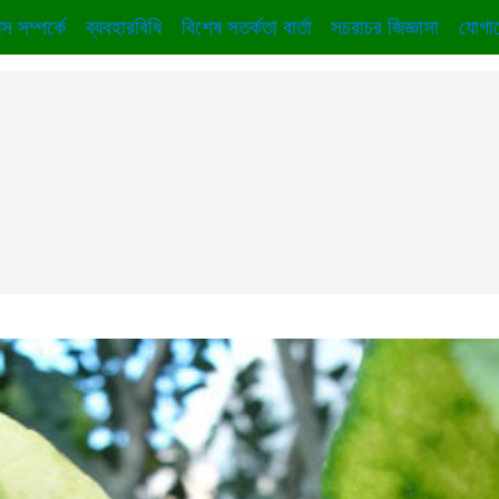
স সম্পর্কে
ব্যবহারবিধি
বিশেষ সতর্কতা বার্তা
সচরাচর জিজ্ঞাসা
যোগা