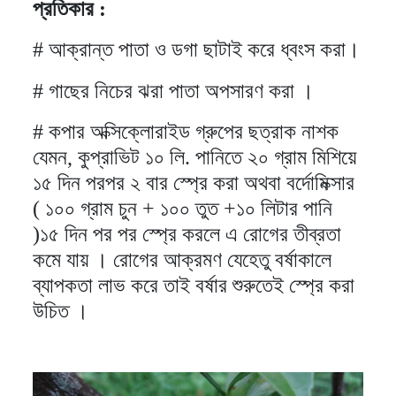
প্রতিকার :
# আক্রান্ত পাতা ও ডগা ছাটাই করে ধ্বংস করা।
# গাছের নিচের ঝরা পাতা অপসারণ করা ।
# কপার অক্সিক্লোরাইড গ্রুপের ছত্রাক নাশক
যেমন, কুপ্রাভিট ১০ লি. পানিতে ২০ গ্রাম মিশিয়ে
১৫ দিন পরপর ২ বার স্প্রে করা অথবা বর্দোমিক্সার
( ১০০ গ্রাম চুন + ১০০ তুত +১০ লিটার পানি
)১৫ দিন পর পর স্প্রে করলে এ রোগের তীব্রতা
কমে যায় । রোগের আক্রমণ যেহেতু বর্ষাকালে
ব্যাপকতা লাভ করে তাই বর্ষার শুরুতেই স্প্রে করা
উচিত ।