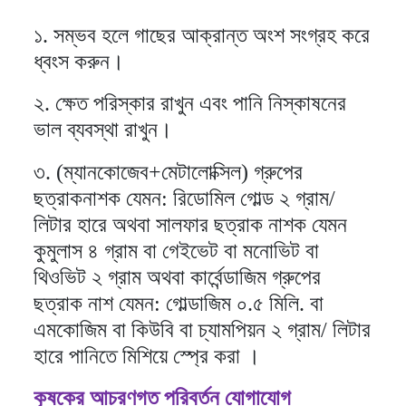
১. সম্ভব হলে গাছের আক্রান্ত অংশ সংগ্রহ করে
ধ্বংস করুন।
২. ক্ষেত পরিস্কার রাখুন এবং পানি নিস্কাষনের
ভাল ব্যবস্থা রাখুন।
৩. (ম্যানকোজেব+মেটালোক্সিল) গ্রুপের
ছত্রাকনাশক যেমন: রিডোমিল গোল্ড ২ গ্রাম/
লিটার হারে অথবা সালফার ছত্রাক নাশক যেমন
কুমুলাস ৪ গ্রাম বা গেইভেট বা মনোভিট বা
থিওভিট ২ গ্রাম অথবা কার্বেন্ডাজিম গ্রুপের
ছত্রাক নাশ যেমন: গোল্ডাজিম ০.৫ মিলি. বা
এমকোজিম বা কিউবি বা চ্যামপিয়ন ২ গ্রাম/ লিটার
হারে পানিতে মিশিয়ে স্প্রে করা ।
কৃষকের আচরণগত পরিবর্তন যোগাযোগ