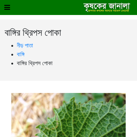
বাঙ্গির থ্রিপস পোকা
নীড় পাতা
বাঙ্গি
বাঙ্গির থ্রিপস পোকা