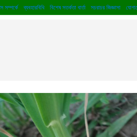
স সম্পর্কে
ব্যবহারবিধি
বিশেষ সতর্কতা বার্তা
সচরাচর জিজ্ঞাসা
যোগা