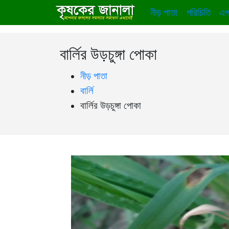
নীড় পাতা
পরিচিতি
এপ
বার্লির উড়চুঙ্গা পোকা
নীড় পাতা
বার্লি
বার্লির উড়চুঙ্গা পোকা