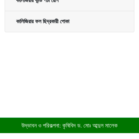
কালিজিরার কান্ড পচা রোগ
কালিজিরার ফল ছিদ্রকারী পোকা
উদ্ভাবন ও পরিকল্পনা: কৃষিবিদ ড. মোঃ আব্দুল মালেক